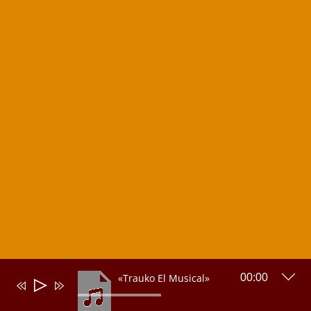
«Trauko El Musical»
00:00
Reproductor
de
audio