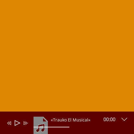
«Trauko El Musical»
00:00
Reproductor
de
audio